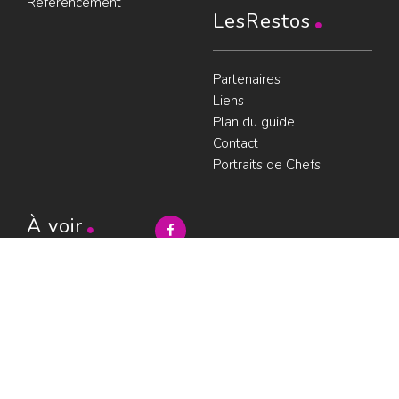
Référencement
LesRestos
Partenaires
Liens
Plan du guide
Contact
Portraits de Chefs
À voir
Resto à Paris
Paris gourmand
Le bouche à
oreille
© LesRestos.com © 2000-2026.
Photos et illustrations : droits
Déjeuner
réservés |
Mentions légales
Croisière par