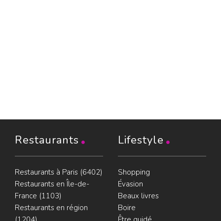
Restaurants
Lifestyle
Restaurants à Paris (6402)
Shopping
Restaurants en Île-de-
Évasion
France (1103)
Beaux livres
Restaurants en région
Boire
(1204)
Être guidé