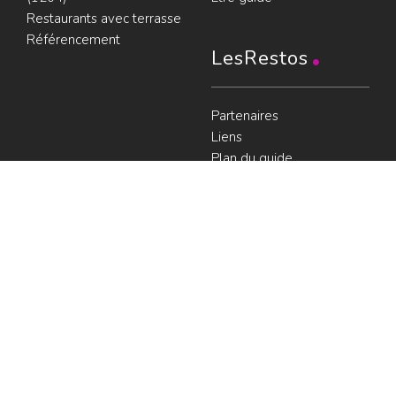
Restaurants avec terrasse
Référencement
LesRestos
Partenaires
Liens
Plan du guide
Contact
Portraits de Chefs
À voir
Resto à Paris
Paris gourmand
Le bouche à
oreille
© LesRestos.com © 2000-2026.