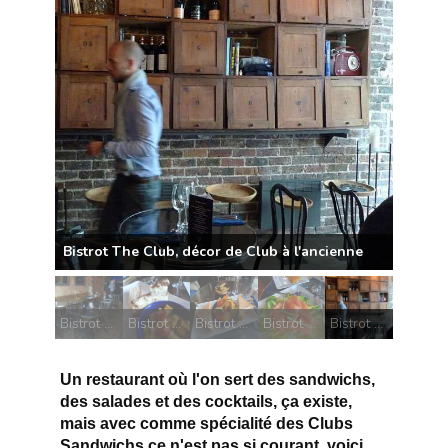
Bistrot The Club, la salle
Bistrot The Club, Cheese cake et salade de fruits
Bistrot The Club, Club sandwich classique
Bistrot The Club, salade saumon fumé
Bistrot The Club, décor de Club à l'ancienne
Un restaurant où l'on sert des sandwichs,
des salades et des cocktails, ça existe,
mais avec comme spécialité des Clubs
Sandwichs ce n'est pas si courant, voici