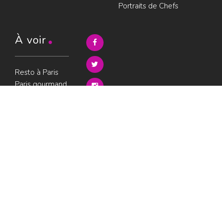
Portraits de Chefs
À voir
Resto à Paris
Paris gourmand
Le bouche à
oreille
© LesRestos.com © 2000-2026.
Photos et illustrations : droits
Déjeuner
réservés |
Mentions légales
Croisière par
ParisGourmand
;
Politique de
confidentialité
Condition
d'utilisation
Consultez les
avis sur les