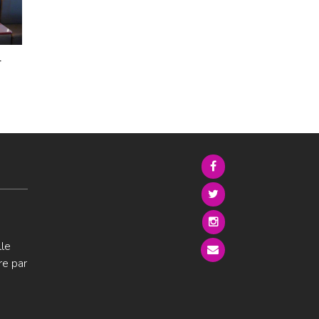
4
lle
re par