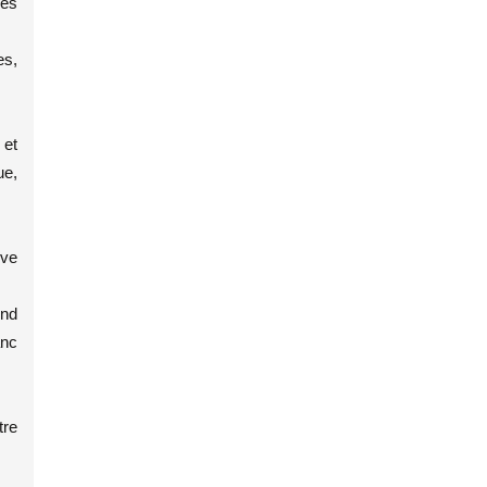
les
es,
 et
ue,
rve
end
anc
tre