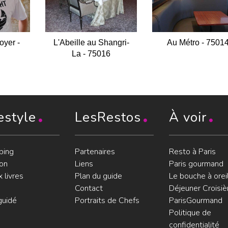
oyer -
L'Abeille au Shangri-
Au Métro - 7501
La - 75016
estyle
LesRestos
À voir
ping
Partenaires
Resto à Paris
on
Liens
Paris gourmand
 livres
Plan du guide
Le bouche à orei
Contact
Déjeuner Croisiè
guidé
Portraits de Chefs
ParisGourmand
Politique de
confidentialité