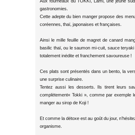
Aux fourneaux du TOKKI, Lami, une jeune sud 
gastronomies.
Cette adepte du bien manger propose des menus o
coréennes, thaï, japonaises et françaises.
Ainsi le mille feuille de magret de canard man
basilic thaï, ou le saumon mi-cuit, sauce teryaki
totalement inédite et franchement savoureuse !
Ces plats sont présentés dans un bento, la ver
une surprise culinaire.
Tentez aussi les desserts. Ils tirent leurs 
complètement« Tokki », comme par exemple les 
manger au sirop de Koji !
Et comme la détoxe est au goût du jour, n’hésite
organisme.