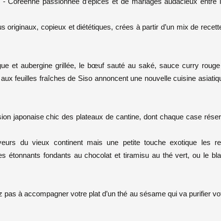
- Coréenne passionnée d’épices et de mariages audacieux entre 
riginaux, copieux et diététiques, crées à partir d’un mix de recett
gue et aubergine grillée, le bœuf sauté au saké, sauce curry rouge
 aux feuilles fraîches de Siso annoncent une nouvelle cuisine asiatiq
sion japonaise chic des plateaux de cantine, dont chaque case rése
saveurs du vieux continent mais une petite touche exotique les r
étonnants fondants au chocolat et tiramisu au thé vert, ou le bl
z pas à accompagner votre plat d’un thé au sésame qui va purifier vo