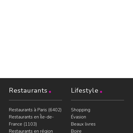
Restaurants
Lifestyle
Restaurants à Paris (6402)
Shopping
Restaurants en Île-de-
Évasion
France (1103)
Beaux livres
Restaurants en région
Boire