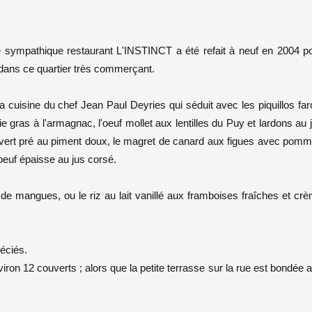
 le sympathique restaurant L'INSTINCT a été refait à neuf en 2004 p
dans ce quartier très commerçant.
a cuisine du chef Jean Paul Deyries qui séduit avec les piquillos far
ie gras à l'armagnac, l'oeuf mollet aux lentilles du Puy et lardons au 
 vert pré au piment doux, le magret de canard aux figues avec pom
oeuf épaisse au jus corsé.
de mangues, ou le riz au lait vanillé aux framboises fraîches et cr
réciés.
ron 12 couverts ; alors que la petite terrasse sur la rue est bondée 