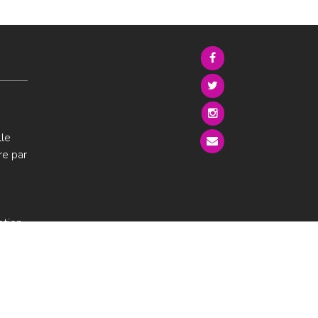
lle
re par
ation
s sur
ur