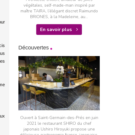
végétales, self-made-man inspiré par
maître TAIRA, l’élégant discret Raimundo
BRIONES, à la Madeleine, au...
our
En savoir plus
cis
Découvertes
jus
mes
ème
aux
Ouvert à Saint-Germain-des-Prés en juin
2021 le restaurant SHIRO du chef
japonais Ushiro Hiroyuki propose une
délicieuse gastronomie franco-japonaise.