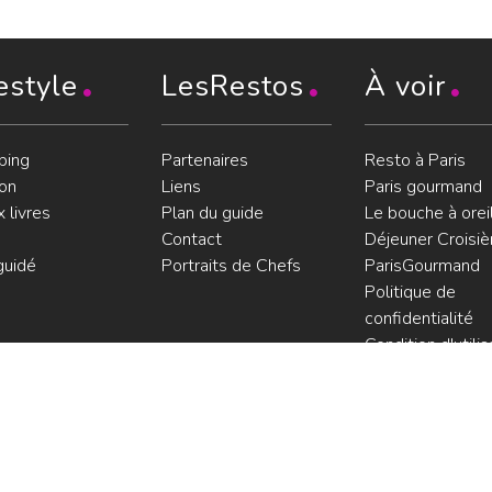
estyle
LesRestos
À voir
ping
Partenaires
Resto à Paris
on
Liens
Paris gourmand
 livres
Plan du guide
Le bouche à orei
Contact
Déjeuner Croisiè
guidé
Portraits de Chefs
ParisGourmand
Politique de
confidentialité
Condition d'utilis
Consultez les avi
les restaurants s
GoWork.fr