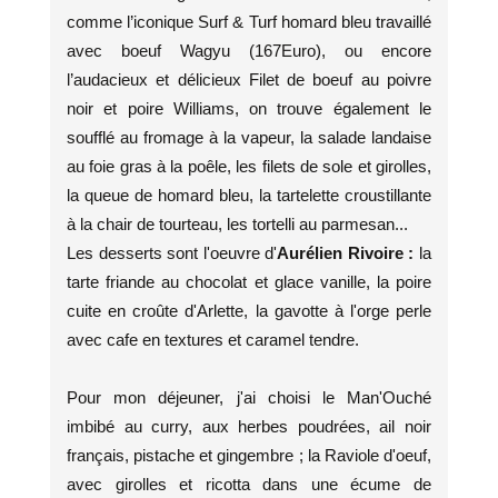
comme l’iconique Surf & Turf homard bleu travaillé
avec boeuf Wagyu (167Euro), ou encore
l’audacieux et délicieux Filet de boeuf au poivre
noir et poire Williams, on trouve également le
soufflé au fromage à la vapeur, la salade landaise
au foie gras à la poêle, les filets de sole et girolles,
la queue de homard bleu, la tartelette croustillante
à la chair de tourteau, les tortelli au parmesan...
Les desserts sont l'oeuvre d'
Aurélien Rivoire :
la
tarte friande au chocolat et glace vanille, la poire
cuite en croûte d'Arlette, la gavotte à l'orge perle
avec cafe en textures et caramel tendre.
Pour mon déjeuner, j'ai choisi le Man'Ouché
imbibé au curry, aux herbes poudrées, ail noir
français, pistache et gingembre ; la Raviole d'oeuf,
avec girolles et ricotta dans une écume de