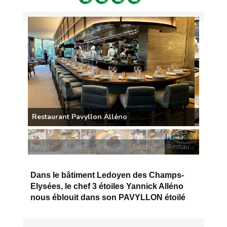
Pavyllon Croustillant aux pommes
Noisette de chevreuil - Mike et Miguel
Pavylllon Filet de boeuf Rossini
Le chef Mike présente le Man'ouché
Restaurant Pavyllon Alléno
Dans le bâtiment Ledoyen des Champs-
Elysées, le chef 3 étoiles Yannick Alléno
nous éblouit dans son PAVYLLON étoilé