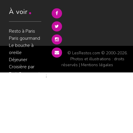
À voir
Resto à Paris
Paris gourmand
Le bouche à
oreille
© LesRestos.com © 2000-2026.
Photos et illustrations : droits
Déjeuner
réservés |
Mentions légales
Croisière par
ParisGourmand
;
Politique de
confidentialité
Condition
d'utilisation
Consultez les
avis sur les
restaurants sur
GoWork.fr