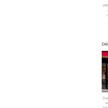
PR
Dé
Da
e
sav