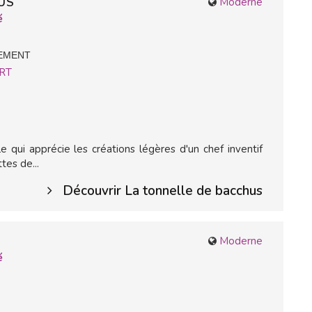
US
Moderne
é
LEMENT
RT
le qui apprécie les créations légères d'un chef inventif
es de...
Découvrir La tonnelle de bacchus
Moderne
é