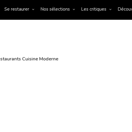
Se restaurer
Nos sélections
Les critiques
Décou
staurants Cuisine Moderne