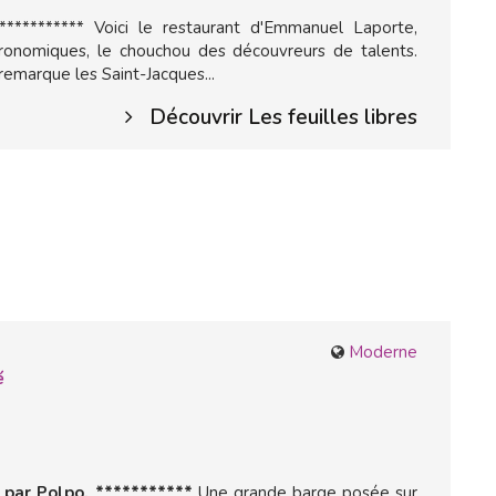
*********** Voici le restaurant d'Emmanuel Laporte,
stronomiques, le chouchou des découvreurs de talents.
remarque les Saint-Jacques...
Découvrir Les feuilles libres
Moderne
é
par Polpo. ***********
Une grande barge posée sur