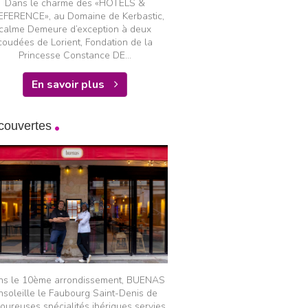
Dans le charme des «HOTELS &
EFERENCE», au Domaine de Kerbastic,
calme Demeure d’exception à deux
coudées de Lorient, Fondation de la
Princesse Constance DE...
En savoir plus
couvertes
ns le 10ème arrondissement, BUENAS
nsoleille le Faubourg Saint-Denis de
oureuses spécialités ibériques servies