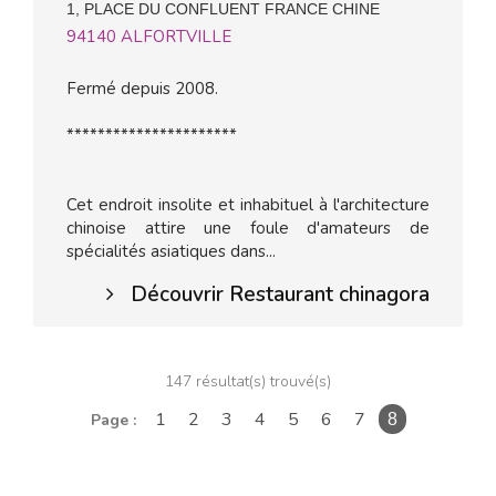
1, PLACE DU CONFLUENT FRANCE CHINE
94140
ALFORTVILLE
Fermé depuis 2008.
**********************
Cet endroit insolite et inhabituel à l'architecture
chinoise attire une foule d'amateurs de
spécialités asiatiques dans...
Découvrir Restaurant chinagora
147 résultat(s) trouvé(s)
1
2
3
4
5
6
7
Page :
8