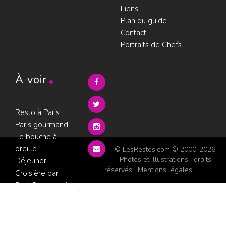
Liens
Plan du guide
Contact
Portraits de Chefs
À voir
Resto à Paris
Paris gourmand
Le bouche à
oreille
© LesRestos.com © 2000-2026.
Photos et illustrations : droits
Déjeuner
réservés |
Mentions légales
Croisière par
ParisGourmand
;
Politique de
confidentialité
Condition