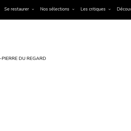
Se restaurer
Nos sélections
Les critiques
Décou
INT-PIERRE DU REGARD