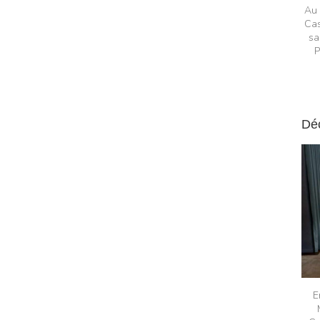
Au 
Cas
sa
P
Dé
E