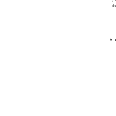
Co
da
A 