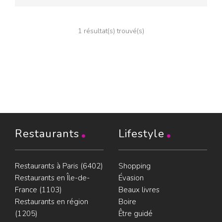
1 résultat(s) trouvé(s)
Restaurants
Lifestyle
Restaurants à Paris (6402)
Shopping
Restaurants en Île-de-
Évasion
France (1103)
Beaux livres
Restaurants en région
Boire
(1205)
Être guidé