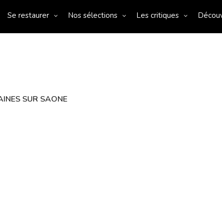
Se restaurer
Nos sélections
Les critiques
Décou
NTAINES SUR SAONE