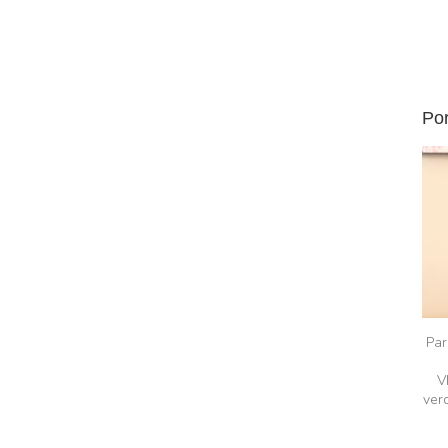
Por
Par
V
ver