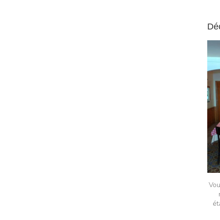
Dé
Vou
ét