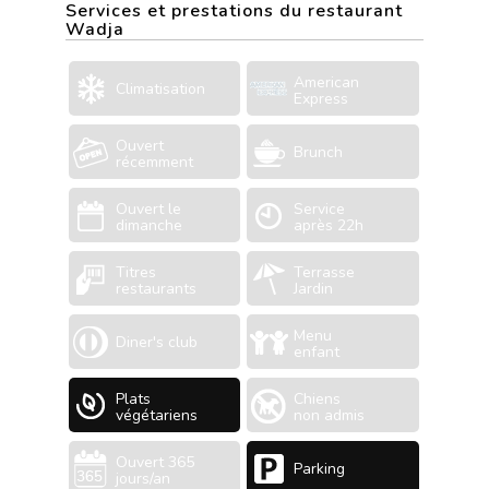
Services et prestations du restaurant
Wadja
American
Climatisation
Express
Ouvert
Brunch
récemment
Ouvert le
Service
dimanche
après 22h
Titres
Terrasse
restaurants
Jardin
Menu
Diner's club
enfant
Plats
Chiens
végétariens
non admis
Ouvert 365
Parking
jours/an