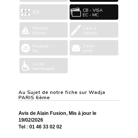
CB - VISA
JCB
EC - MC
Péniche
Cave à
bâteau
cigares
Produits
Salon
bio
privé
Accès
handicapés
Au Sujet de notre fiche sur Wadja
PARIS 6ème
Avis de Alain Fusion, Mis à jour le
19/02/2026
Tel : 01 46 33 02 02