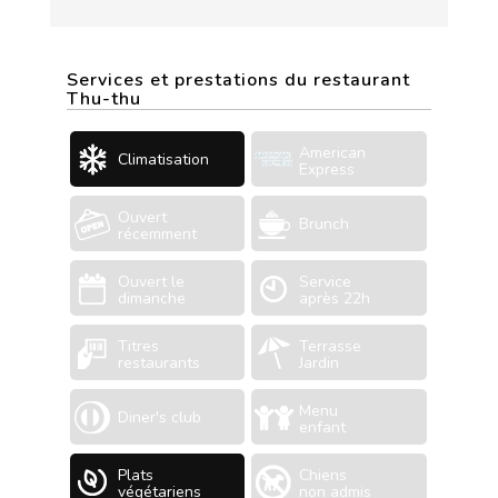
Services et prestations du restaurant
Thu-thu
American
Climatisation
Express
Ouvert
Brunch
récemment
Ouvert le
Service
dimanche
après 22h
Titres
Terrasse
restaurants
Jardin
Menu
Diner's club
enfant
Plats
Chiens
végétariens
non admis