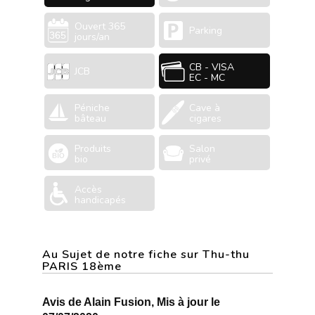
Ouvert 365
Parking
jours/an
CB - VISA
JCB
EC - MC
Péniche
Cave à
bâteau
cigares
Produits
Salon
bio
privé
Accès
handicapés
Au Sujet de notre fiche sur Thu-thu
PARIS 18ème
Avis de Alain Fusion, Mis à jour le