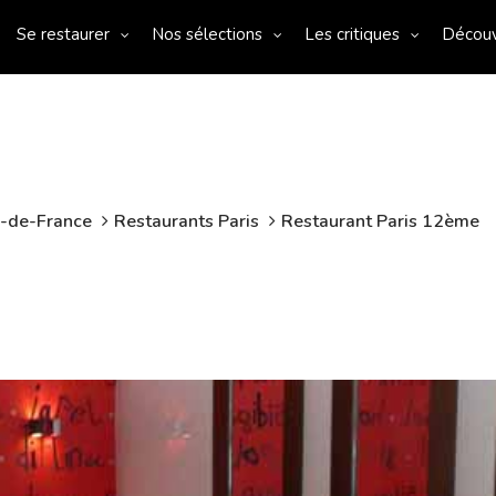
Se restaurer
Nos sélections
Les critiques
Décou
e-de-France
Restaurants Paris
Restaurant Paris 12ème