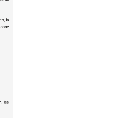
rt, la
banane
, les