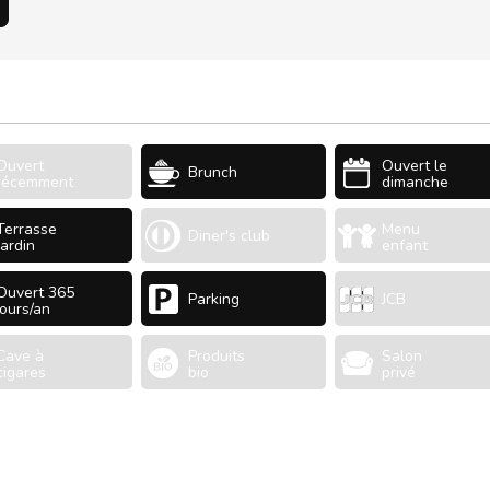
Ouvert
Ouvert le
Brunch
récemment
dimanche
Terrasse
Menu
Diner's club
Jardin
enfant
Ouvert 365
Parking
JCB
jours/an
Cave à
Produits
Salon
cigares
bio
privé