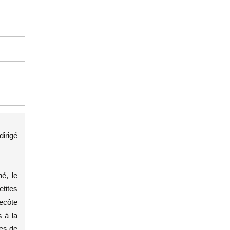
irigé
é, le
etites
recôte
 à la
les de