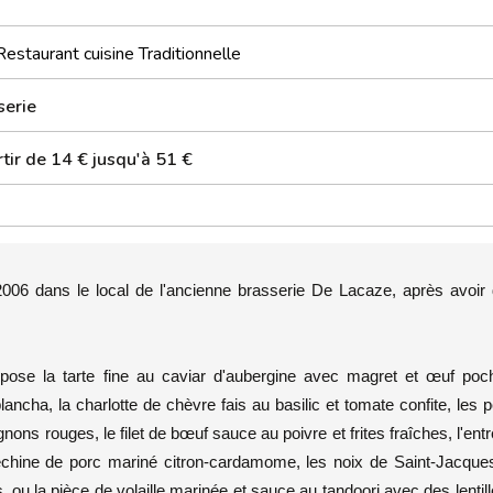
Restaurant cuisine Traditionnelle
serie
tir de 14 € jusqu'à 51 €
006 dans le local de l'ancienne brasserie De Lacaze, après avoir d
pose la tarte fine au caviar d'aubergine avec magret et œuf poch
ancha, la charlotte de chèvre fais au basilic et tomate confite, les p
gnons rouges, le filet de bœuf sauce au poivre et frites fraîches, l'ent
échine de porc mariné citron-cardamome, les noix de Saint-Jacques
u la pièce de volaille marinée et sauce au tandoori avec des lentil