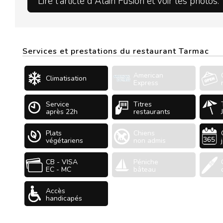
Lire l'article d'Alain Fusion et voir les photos.
Services et prestations du restaurant Tarmac
American
Climatisation
Express
Service
Titres
après 22h
restaurants
Plats
Chiens
végétariens
non admis
CB - VISA
Péniche
EC - MC
bâteau
Accès
handicapés