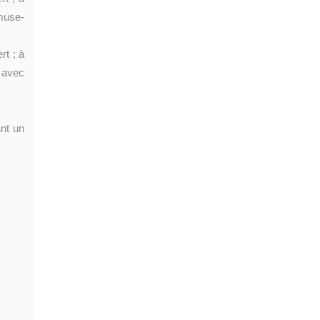
muse-
rt ; à
o avec
ant un