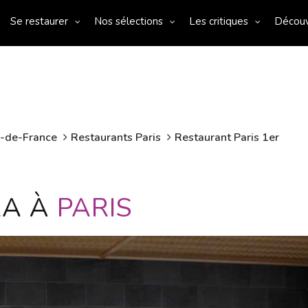
Se restaurer
Nos sélections
Les critiques
Décou
e-de-France
Restaurants Paris
Restaurant Paris 1er
RA À
PARIS