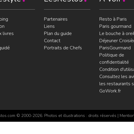
ping
Partenaires
Resto à Paris
on
Liens
Paris gourmand
 livres
Plan du guide
Le bouche à orei
Contact
Déjeuner Croisiè
guidé
Portraits de Chefs
ParisGourmand
Politique de
confidentialité
Condition d'utilis
Consultez les avi
les restaurants s
GoWork.fr
os.com © 2000-2026. Photos et illustrations : droits réservés |
Mention