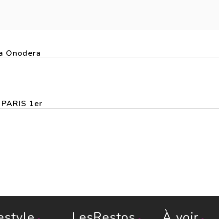
za Onodera
a PARIS 1er
estyle
LesRestos
À voir