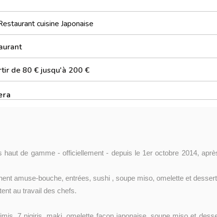
Restaurant cuisine Japonaise
aurant
tir de 80 € jusqu'à 200 €
era
 haut de gamme - officiellement - depuis le 1er octobre 2014, aprè
ent amuse-bouche, entrées, sushi , soupe miso, omelette et dessert
nt au travail des chefs.
s, 7 nigiris, maki, omelette façon japonaise, soupe miso et desser