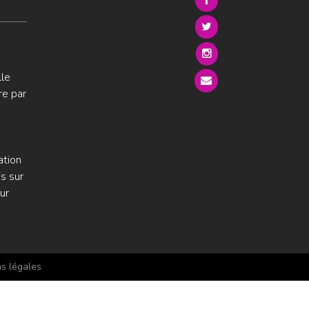
lle
re par
ation
s sur
ur
s légales