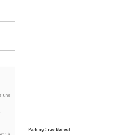
s une
.
Parking : rue Baileul
t ; à