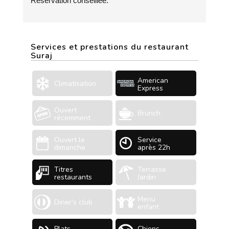
Réservation conseillée.
Services et prestations du restaurant
Suraj
American
Climatisation
Express
Ouvert
Brunch
récemment
Ouvert le
Service
dimanche
après 22h
Titres
Terrasse
restaurants
Jardin
Menu
Diner's club
enfant
Plats
Chiens