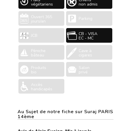
végétariens
non admis
Ouvert 365
Parking
jours/an
CB - VISA
JCB
EC - MC
Péniche
Cave à
bâteau
cigares
Produits
Salon
bio
privé
Accès
handicapés
Au Sujet de notre fiche sur Suraj PARIS
14ème