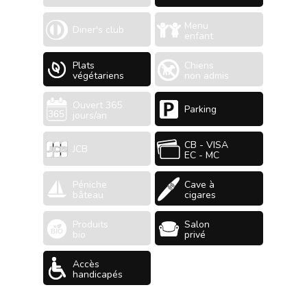
Menu
Diner's club
enfant
Plats
Chiens
végétariens
non admis
Ouvert 365
Parking
jours/an
CB - VISA
JCB
EC - MC
Péniche
Cave à
bâteau
cigares
Produits
Salon
bio
privé
Accès
handicapés