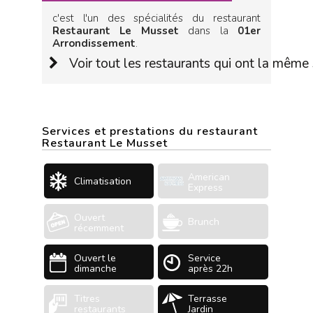
c'est l'un des spécialités du restaurant
Restaurant Le Musset
dans la
01er
Arrondissement
.
Voir tout les restaurants qui ont la même 
Services et prestations du restaurant
Restaurant Le Musset
American
Climatisation
Express
Ouvert
Brunch
récemment
Ouvert le
Service
dimanche
après 22h
Titres
Terrasse
restaurants
Jardin