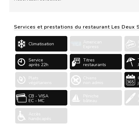
Services et prestations du restaurant Les Deux 
American
Climatisation
Express
Service
Titres
après 22h
restaurants
Plats
Chiens
végétariens
non admis
CB - VISA
Péniche
EC - MC
bâteau
Accès
handicapés