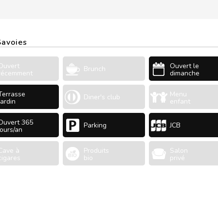
Savoies
Ouvert
Ouvert le
Brunch
récemment
dimanche
Terrasse
Menu
Diner's club
Jardin
enfant
Ouvert 365
Parking
JCB
jours/an
Cave à
Produits
Salon
cigares
bio
privé