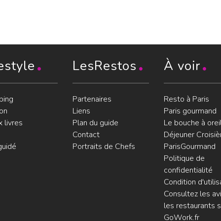
estyle
LesRestos
À voir
ping
Partenaires
Resto à Paris
on
Liens
Paris gourmand
 livres
Plan du guide
Le bouche à orei
Contact
Déjeuner Croisiè
guidé
Portraits de Chefs
ParisGourmand
Politique de
confidentialité
Condition d'utilis
Consultez les avi
les restaurants s
GoWork.fr