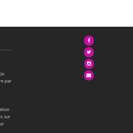
lle
re par
ation
s sur
ur