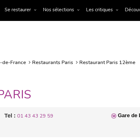
Se restaurer
Nos sélections
Les critiques
Décou
e-de-France
Restaurants Paris
Restaurant Paris 12ème
PARIS
Tel :
01 43 43 29 59
Gare de 