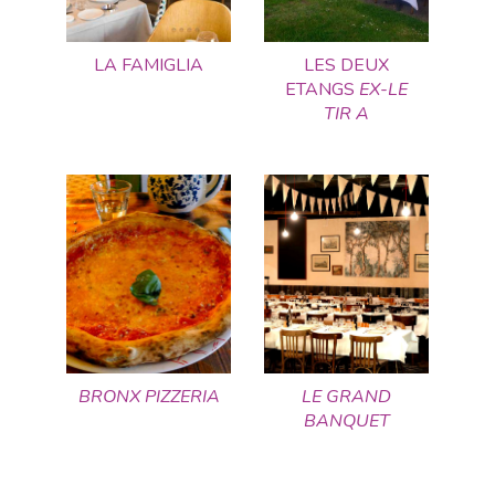
LA FAMIGLIA
LES DEUX
ETANGS
EX-LE
TIR A
BRONX PIZZERIA
LE GRAND
BANQUET