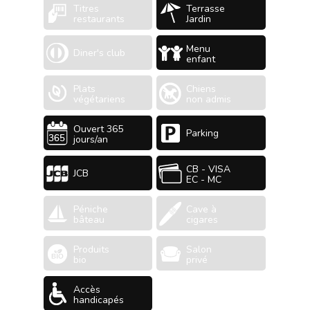
Titres
Terrasse
restaurants
Jardin
Menu
Diner's club
enfant
Plats
Chiens
végétariens
non admis
Ouvert 365
Parking
jours/an
CB - VISA
JCB
EC - MC
Péniche
Cave à
bâteau
cigares
Produits
Salon
bio
privé
Accès
handicapés