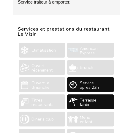
Service traiteur à emporter.
Services et prestations du restaurant
Le Vizir
American
Climatisation
Express
Ouvert
Brunch
récemment
Ouvert le
Service
dimanche
après 22h
Titres
Terrasse
restaurants
Jardin
Menu
Diner's club
enfant