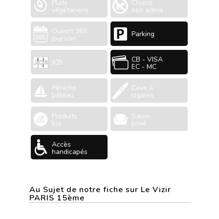
Plats
Chiens
végétariens
non admis
Ouvert 365
Parking
jours/an
CB - VISA
JCB
EC - MC
Péniche
Cave à
bâteau
cigares
Produits
Salon
bio
privé
Accès
handicapés
Au Sujet de notre fiche sur Le Vizir
PARIS 15ème