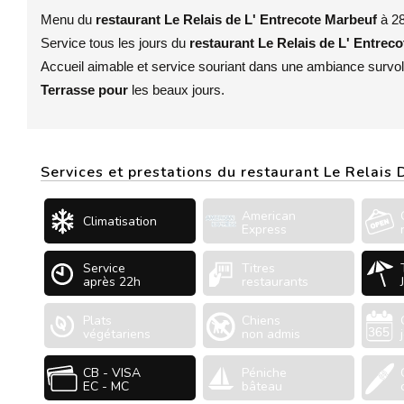
Menu du
restaurant Le Relais de L' Entrecote Marbeuf
à 2
Service tous les jours du
restaurant Le Relais de L' Entrec
Accueil aimable et service souriant dans une ambiance survol
Terrasse pour
les beaux jours.
Services et prestations du restaurant Le Relais
American
Climatisation
Express
Service
Titres
après 22h
restaurants
Plats
Chiens
végétariens
non admis
CB - VISA
Péniche
EC - MC
bâteau