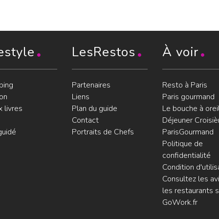
estyle
LesRestos
À voir
ping
Partenaires
Resto à Paris
on
Liens
Paris gourmand
 livres
Plan du guide
Le bouche à orei
Contact
Déjeuner Croisiè
guidé
Portraits de Chefs
ParisGourmand
Politique de
confidentialité
Condition d'utilis
Consultez les avi
les restaurants s
GoWork.fr