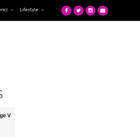
vrez
Lifestyle
S
ge V