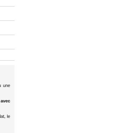
u une
 avec
at, le