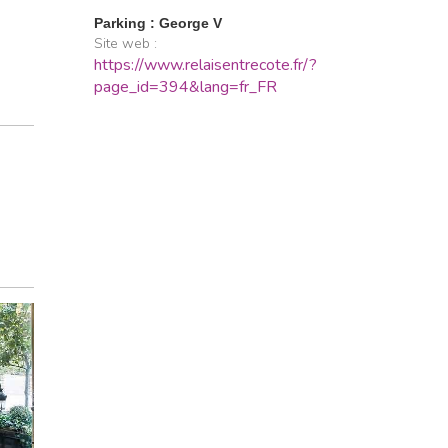
Parking : George V
Site web :
https://www.relaisentrecote.fr/?
page_id=394&lang=fr_FR