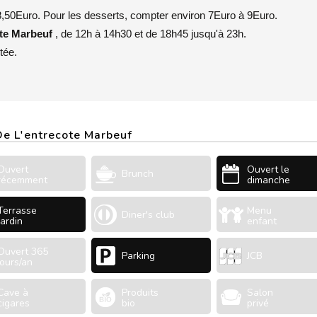
8,50Euro. Pour les desserts, compter environ 7Euro à 9Euro.
ote Marbeuf
, de 12h à 14h30 et de 18h45 jusqu'à 23h.
tée.
 De L'entrecote Marbeuf
Ouvert
Ouvert le
Brunch
récemment
dimanche
Terrasse
Menu
Diner's club
Jardin
enfant
Ouvert 365
Parking
JCB
jours/an
Cave à
Produits
Salon
cigares
bio
privé