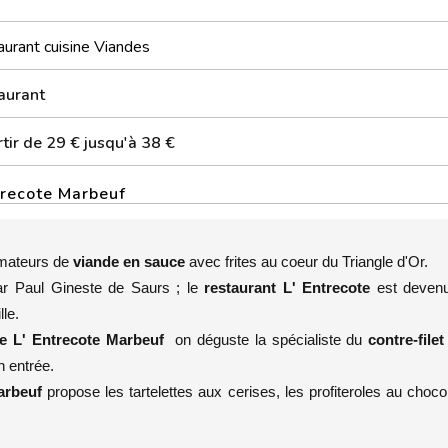
urant cuisine Viandes
aurant
tir de 29 € jusqu'à 38 €
trecote Marbeuf
amateurs de
viande en sauce
avec frites au coeur du Triangle d'Or.
ar Paul Gineste de Saurs ; le
restaurant L' Entrecote
est deven
le.
de L' Entrecote Marbeuf
on déguste la spécialiste du
contre-filet
n entrée.
Marbeuf
propose les tartelettes aux cerises, les profiteroles au chocol