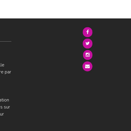
lle
re par
ation
s sur
ur