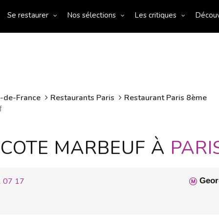
Se restaurer
Nos sélections
Les critiques
Décou
e-de-France
Restaurants Paris
Restaurant Paris 8ème
f
RECOTE MARBEUF À
PARI
2 07 17
Geor