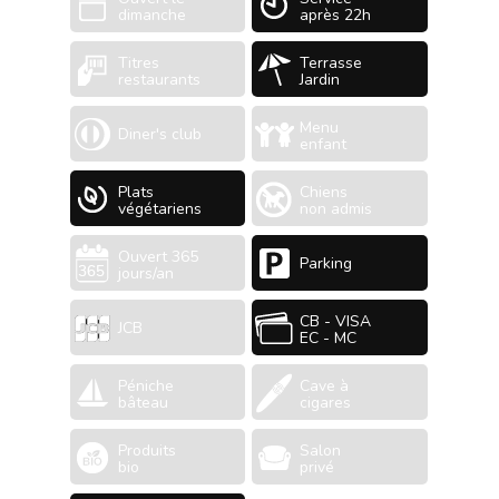
dimanche
après 22h
Titres
Terrasse
restaurants
Jardin
Menu
Diner's club
enfant
Plats
Chiens
végétariens
non admis
Ouvert 365
Parking
jours/an
CB - VISA
JCB
EC - MC
Péniche
Cave à
bâteau
cigares
Produits
Salon
bio
privé