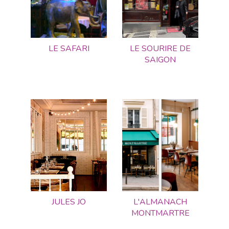
LE SAFARI
LE SOURIRE DE
SAIGON
JULES JO
L'ALMANACH
MONTMARTRE