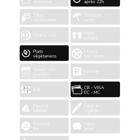
dimanche
après 22h
Titres
Terrasse
restaurants
Jardin
Menu
Diner's club
enfant
Plats
Chiens
végétariens
non admis
Ouvert 365
Parking
jours/an
CB - VISA
JCB
EC - MC
Péniche
Cave à
bâteau
cigares
Produits
Salon
bio
privé