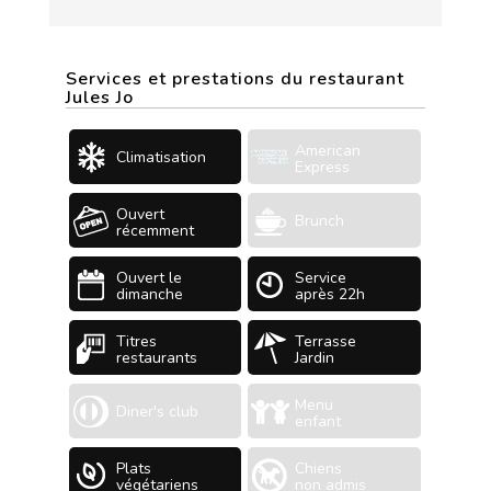
Services et prestations du restaurant
Jules Jo
American
Climatisation
Express
Ouvert
Brunch
récemment
Ouvert le
Service
dimanche
après 22h
Titres
Terrasse
restaurants
Jardin
Menu
Diner's club
enfant
Plats
Chiens
végétariens
non admis