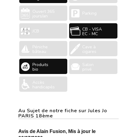
Ouvert 365
Parking
jours/an
CB - VISA
JCB
EC - MC
Péniche
Cave à
bâteau
cigares
Produits
Salon
bio
privé
Accès
handicapés
Au Sujet de notre fiche sur Jules Jo
PARIS 18ème
Avis de Alain Fusion, Mis à jour le