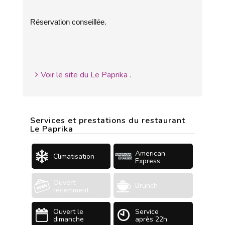
Réservation conseillée.
Voir le site du Le Paprika .
Services et prestations du restaurant
Le Paprika
American
Climatisation
Express
Ouvert
Brunch
récemment
Ouvert le
Service
dimanche
après 22h