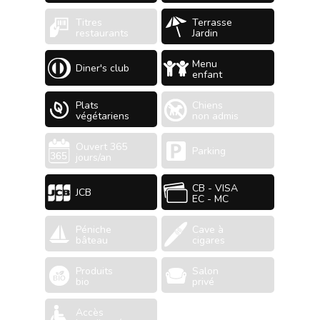
Titres
Terrasse
restaurants
Jardin
Menu
Diner's club
enfant
Plats
Chiens
végétariens
non admis
Ouvert 365
Parking
jours/an
CB - VISA
JCB
EC - MC
Péniche
Cave à
bâteau
cigares
Produits
Salon
bio
privé
Accès