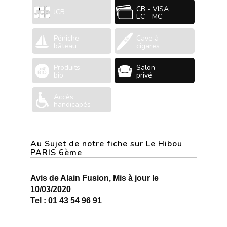
CB - VISA
JCB
EC - MC
Péniche
Cave à
bâteau
cigares
Produits
Salon
bio
privé
Accès
handicapés
Au Sujet de notre fiche sur Le Hibou
PARIS 6ème
Avis de Alain Fusion, Mis à jour le
10/03/2020
Tel : 01 43 54 96 91