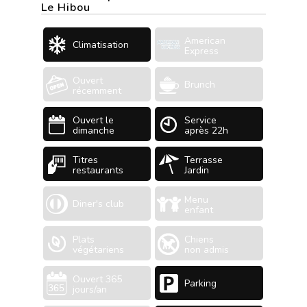
Le Hibou
American
Climatisation
Express
Ouvert
Brunch
récemment
Ouvert le
Service
dimanche
après 22h
Titres
Terrasse
restaurants
Jardin
Menu
Diner's club
enfant
Plats
Chiens
végétariens
non admis
Ouvert 365
Parking
jours/an