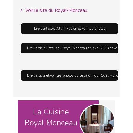
Voir le site du Royal-Monceau.
Lire l'article d'Alain Fusion et voir les photos.
Lire l'article Retour au Royal Monceau en avril 2013 et voir les pho
Lire l'article et voir les photos du Le Jardin du Royal Monceau.
La Cuisine
Royal Monceau