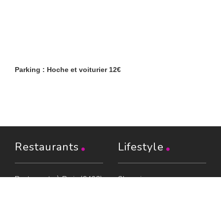
Parking : Hoche et voiturier 12€
Restaurants
Lifestyle
Restaurants à Paris (6402)
Shopping
Restaurants en Île-de-
Évasion
France (1103)
Beaux livres
Restaurants en région
Boire