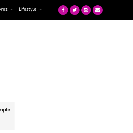
vrez
Lifestyle
mple