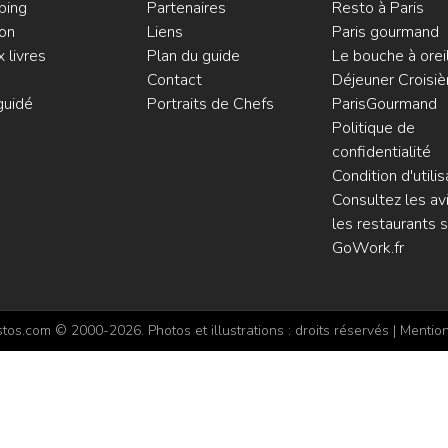
ping
Partenaires
Resto à Paris
on
Liens
Paris gourmand
 livres
Plan du guide
Le bouche à orei
Contact
Déjeuner Croisiè
guidé
Portraits de Chefs
ParisGourmand
Politique de
confidentialité
Condition d'utilis
Consultez les avi
les restaurants s
GoWork.fr
os.com © 2000-2026. Photos et illustrations : droits réservés |
Mention