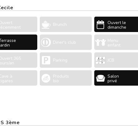
Cecile
Ouvert
Ouvert le
Brunch
récemment
dimanche
Terrasse
Menu
Diner's club
Jardin
enfant
Ouvert 365
Parking
JCB
jours/an
Cave à
Produits
Salon
cigares
bio
privé
RIS 3ème