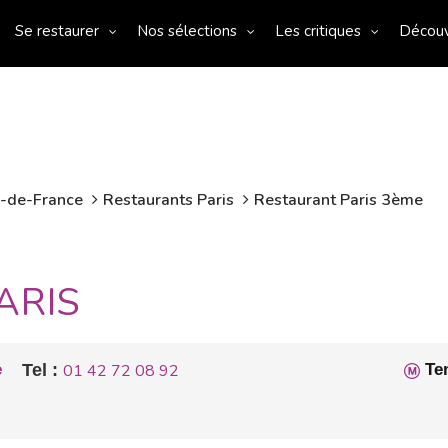
Se restaurer
Nos sélections
Les critiques
Décou
e-de-France
Restaurants Paris
Restaurant Paris 3ème
ARIS
e
Tel :
01 42 72 08 92
Te