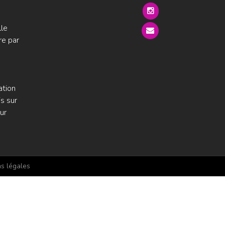
lle
re par
ation
s sur
ur
s légales