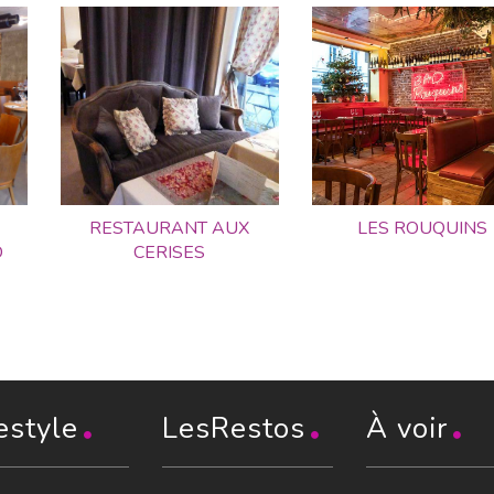
RESTAURANT AUX
LES ROUQUINS
D
CERISES
estyle
LesRestos
À voir