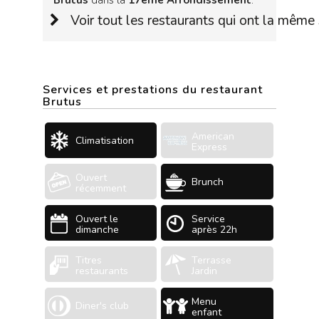
Brutus
dans la
17ème Arrondissement
.
Voir tout les restaurants qui ont la même 
Services et prestations du restaurant
Brutus
American
Climatisation
Express
Ouvert
Brunch
récemment
Ouvert le
Service
dimanche
après 22h
Titres
Terrasse
restaurants
Jardin
Menu
Diner's club
enfant