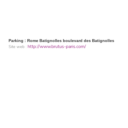
Parking : Rome Batignolles boulevard des Batignolles
http://www.brutus-paris.com/
Site web :
Restaurants
Lifestyle
Restaurants à Paris (6402)
Shopping
Restaurants en Île-de-
Évasion
France (1103)
Beaux livres