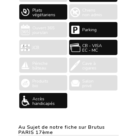
Plats
Chiens
végétariens
non admis
Ouvert 365
Parking
jours/an
CB - VISA
JCB
EC - MC
Péniche
Cave à
bâteau
cigares
Produits
Salon
bio
privé
Accès
handicapés
Au Sujet de notre fiche sur Brutus
PARIS 17ème