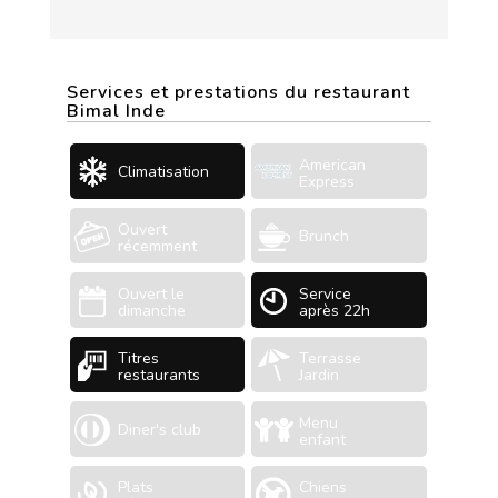
Services et prestations du restaurant
Bimal Inde
American
Climatisation
Express
Ouvert
Brunch
récemment
Ouvert le
Service
dimanche
après 22h
Titres
Terrasse
restaurants
Jardin
Menu
Diner's club
enfant
Plats
Chiens