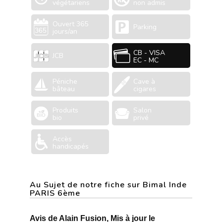
végétariens
non admis
Ouvert 365
Parking
jours/an
CB - VISA
JCB
EC - MC
Péniche
Cave à
bâteau
cigares
Produits
Salon
bio
privé
Accès
handicapés
Au Sujet de notre fiche sur Bimal Inde
PARIS 6ème
Avis de Alain Fusion, Mis à jour le