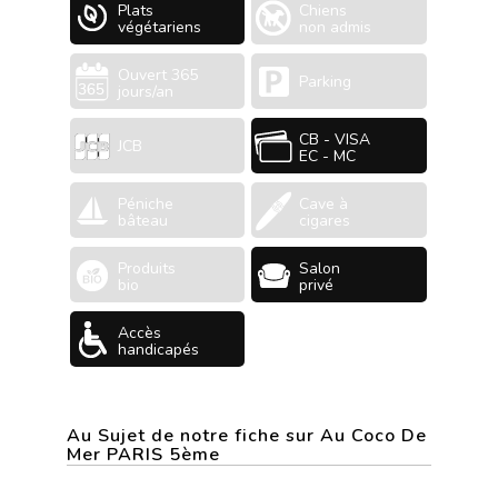
Plats
Chiens
végétariens
non admis
Ouvert 365
Parking
jours/an
CB - VISA
JCB
EC - MC
Péniche
Cave à
bâteau
cigares
Produits
Salon
bio
privé
Accès
handicapés
Au Sujet de notre fiche sur Au Coco De
Mer PARIS 5ème