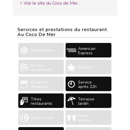
Voir le site du Coco de Mer .
Services et prestations du restaurant
Au Coco De Mer
American
Climatisation
Express
Ouvert
Brunch
récemment
Ouvert le
Service
dimanche
après 22h
Titres
Terrasse
restaurants
Jardin
Menu
Diner's club
enfant