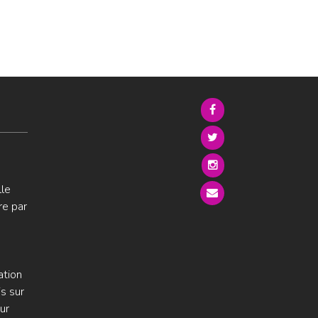
lle
re par
ation
s sur
ur