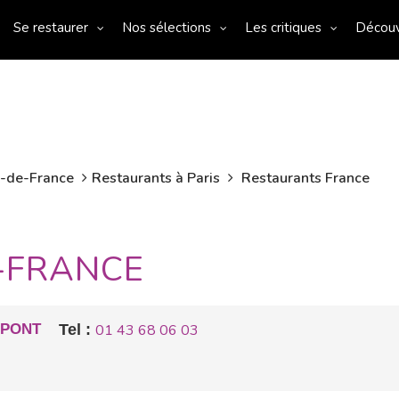
Se restaurer
Nos sélections
Les critiques
Décou
e-de-France
Restaurants à Paris
Restaurants France
E-FRANCE
 PONT
Tel :
01 43 68 06 03