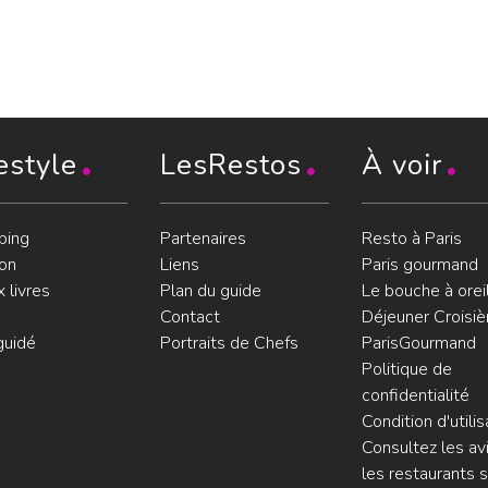
estyle
LesRestos
À voir
ping
Partenaires
Resto à Paris
on
Liens
Paris gourmand
 livres
Plan du guide
Le bouche à orei
Contact
Déjeuner Croisiè
guidé
Portraits de Chefs
ParisGourmand
Politique de
confidentialité
Condition d'utilis
Consultez les avi
les restaurants s