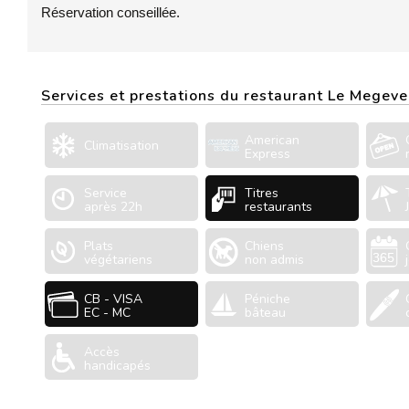
Réservation conseillée.
Services et prestations du restaurant Le Megeve
American
Climatisation
Express
Service
Titres
après 22h
restaurants
Plats
Chiens
végétariens
non admis
CB - VISA
Péniche
EC - MC
bâteau
Accès
handicapés