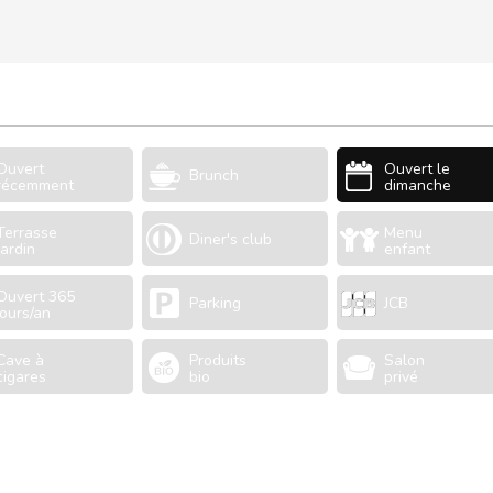
Ouvert
Ouvert le
Brunch
récemment
dimanche
Terrasse
Menu
Diner's club
Jardin
enfant
Ouvert 365
Parking
JCB
jours/an
Cave à
Produits
Salon
cigares
bio
privé