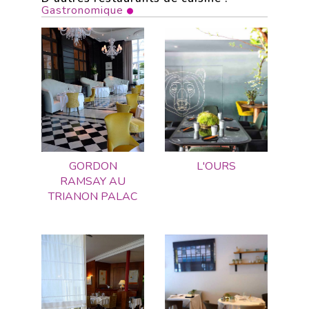
Gastronomique
GORDON
L'OURS
RAMSAY AU
TRIANON PALAC