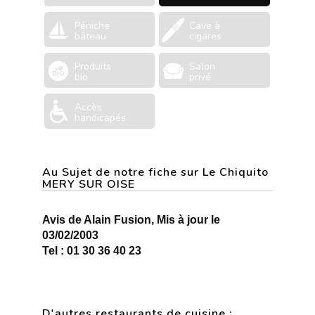
Péniche
Cave à
bâteau
cigares
Produits
Salon
bio
privé
Accès
handicapés
Au Sujet de notre fiche sur Le Chiquito
MERY SUR OISE
Avis de Alain Fusion, Mis à jour le
03/02/2003
Tel : 01 30 36 40 23
D'autres restaurants de cuisine :