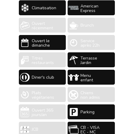
American
Climatisation
Express
Ouvert
Brunch
récemment
Ouvert le
Service
dimanche
après 22h
Titres
Terrasse
restaurants
Jardin
Menu
Diner's club
enfant
Plats
Chiens
végétariens
non admis
Ouvert 365
Parking
jours/an
CB - VISA
JCB
EC - MC