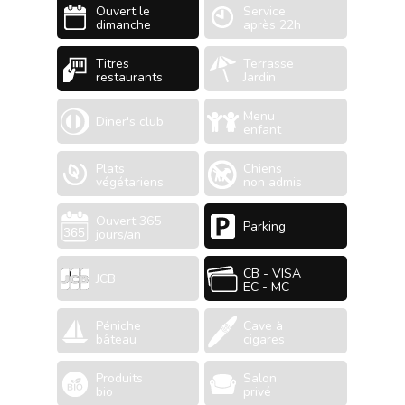
Ouvert le
Service
dimanche
après 22h
Titres
Terrasse
restaurants
Jardin
Menu
Diner's club
enfant
Plats
Chiens
végétariens
non admis
Ouvert 365
Parking
jours/an
CB - VISA
JCB
EC - MC
Péniche
Cave à
bâteau
cigares
Produits
Salon
bio
privé