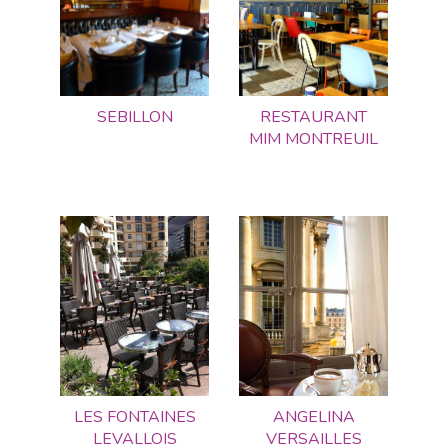
SEBILLON
RESTAURANT
MIM MONTREUIL
LES FONTAINES
ANGELINA
LEVALLOIS
VERSAILLES