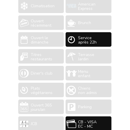
American
Climatisation
Express
Ouvert
Brunch
récemment
Ouvert le
Service
dimanche
après 22h
Titres
Terrasse
restaurants
Jardin
Menu
Diner's club
enfant
Plats
Chiens
végétariens
non admis
Ouvert 365
Parking
jours/an
CB - VISA
JCB
EC - MC