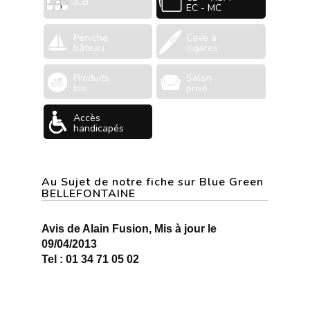
JCB
EC - MC
Péniche
Cave à
bâteau
cigares
Produits
Salon
bio
privé
Accès
handicapés
Au Sujet de notre fiche sur Blue Green
BELLEFONTAINE
Avis de Alain Fusion, Mis à jour le
09/04/2013
Tel : 01 34 71 05 02