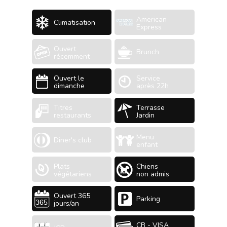
American
Climatisation
Express
Ouvert
Brunch
récemment
Ouvert le
Service
dimanche
après 22h
Titres
Terrasse
restaurants
Jardin
Menu
Diner's club
enfant
Plats
Chiens
végétariens
non admis
Ouvert 365
Parking
jours/an
CB - VISA