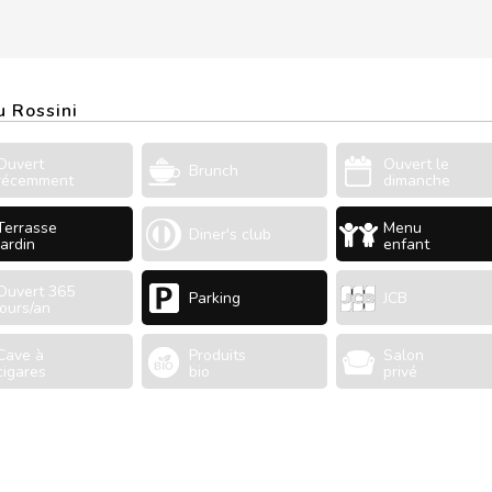
u Rossini
Ouvert
Ouvert le
Brunch
récemment
dimanche
Terrasse
Menu
Diner's club
Jardin
enfant
Ouvert 365
Parking
JCB
jours/an
Cave à
Produits
Salon
cigares
bio
privé