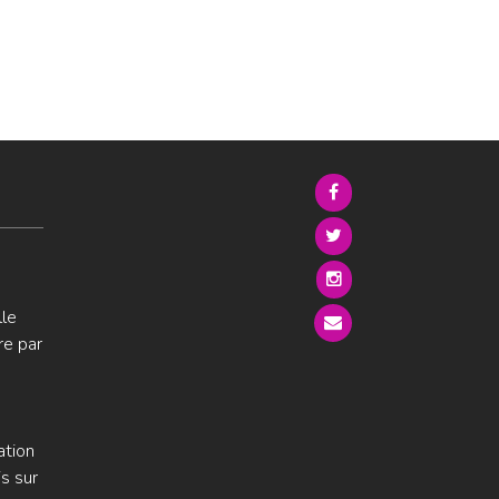
lle
re par
ation
s sur