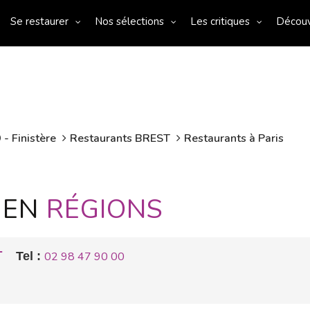
Se restaurer
Nos sélections
Les critiques
Décou
- Finistère
Restaurants BREST
Restaurants à Paris
 EN
RÉGIONS
T
Tel :
02 98 47 90 00