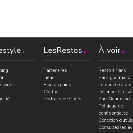
estyle
LesRestos
À voir
ping
Partenaires
Resto à Paris
on
Liens
Paris gourmand
 livres
Plan du guide
Le bouche à orei
Contact
Déjeuner Croisiè
guidé
Portraits de Chefs
ParisGourmand
Politique de
confidentialité
Condition d'utilis
Consultez les avi