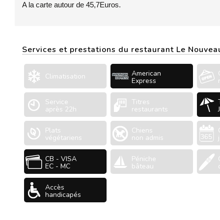
A la carte autour de 45,7Euros.
Services et prestations du restaurant Le Nouvea
American
Climatisation
Express
Service
Titres
après 22h
restaurants
Plats
Chiens
végétariens
non admis
CB - VISA
Péniche
EC - MC
bâteau
Accès
handicapés