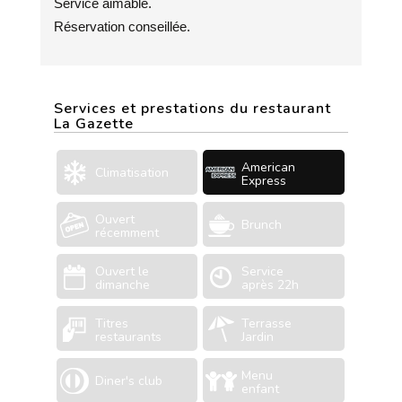
Service aimable.
Réservation conseillée.
Services et prestations du restaurant
La Gazette
American
Climatisation
Express
Ouvert
Brunch
récemment
Ouvert le
Service
dimanche
après 22h
Titres
Terrasse
restaurants
Jardin
Menu
Diner's club
enfant