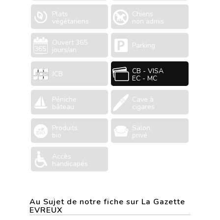
Plats
Chiens
végétariens
non admis
Ouvert 365
Parking
jours/an
CB - VISA
JCB
EC - MC
Péniche
Cave à
bâteau
cigares
Produits
Salon
bio
privé
Accès
handicapés
Au Sujet de notre fiche sur La Gazette
EVREUX