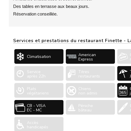
Des tables en terrasse aux beaux jours.
Réservation conseillée.
Services et prestations du restaurant Finette - 
American
Climatisation
Express
Service
Titres
après 22h
restaurants
Plats
Chiens
végétariens
non admis
CB - VISA
Péniche
EC - MC
bâteau
Accès
handicapés