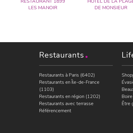
RESTAURANT 1899
HOTEL DE LA PLAG
LES MANOIR
DE MONSIEUR
Restaurants
Lif
Restaurants à Paris (6402)
Shop
Restaurants en Île-de-France
Évasi
(1103)
Beaux
Restaurants en région (1202)
Boire
Restaurants avec terrasse
Être 
Référencement