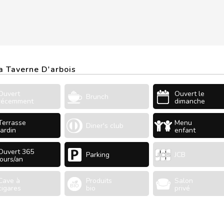
La Taverne D'arbois
Ouvert
Ouvert le
Brunch
récemment
dimanche
Terrasse
Menu
Diner's club
Jardin
enfant
Ouvert 365
Parking
JCB
jours/an
Cave à
Produits
Salon
cigares
bio
privé