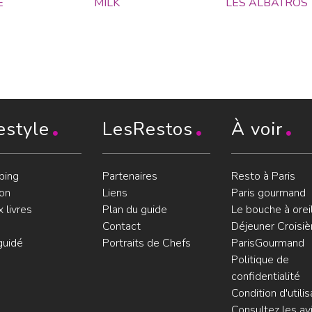
E
MILK
LES ALBATROS
estyle
LesRestos
À voir
ping
Partenaires
Resto à Paris
on
Liens
Paris gourmand
 livres
Plan du guide
Le bouche à orei
Contact
Déjeuner Croisiè
guidé
Portraits de Chefs
ParisGourmand
Politique de
confidentialité
Condition d'utilis
Consultez les avi