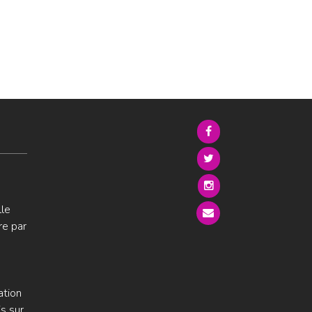
lle
re par
ation
s sur