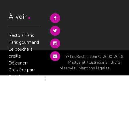
À voir
Resto à Paris
Paris gourmand
Le bouche à
oreille
© LesRestos.com © 2000-2026.
Photos et illustrations : droits
Déjeuner
réservés |
Mentions légales
Croisière par
ParisGourmand
;
Politique de
confidentialité
Condition
d'utilisation
Consultez les
avis sur les
restaurants sur