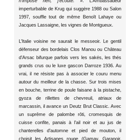
n’impose rien, j’écoute.
». L’Ambassadeur
imperturbable de Krug qui suggère 1988 ou Salon
1997, souffle tout de même Benoît Lahaye ou
Jacques Lassaigne, les vignes de Montgueux.
L’Italie voisine ne saurait le messeoir. Le gentil
défenseur des bordelais Clos Manou ou Château
d’Arsac bifurque parfois vers les sakés, les thés
grands crus ou le luxe gascon Darroze 1936. Au
vrai, il ne résiste pas à associer le couru menu
autour du meilleur de la chasse. Sur trois mises
en bouche, terrine de poule faisane à la pistache,
gyoza de rillettes de chevreuil, atriaux de
marcassin, il avance un Deutz Brut Classic. Avec
un suprême de palombe rôti, cromesquis de
cuisse confite, panais à l’ail noir et au jus de
chanterelles d’automne et pied de mouton, il
choisit les Artisanes rouge (Gamay, Garanoir,