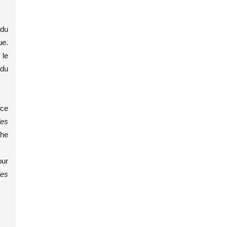
 du
ue.
 le
 du
nce
des
che
our
les