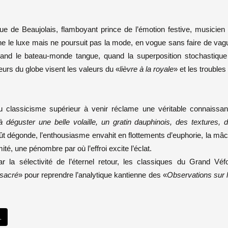
e de Beaujolais, flamboyant prince de l’émotion festive, musicien
ne le luxe mais ne poursuit pas la mode, en vogue sans faire de vag
d le bateau-monde tangue, quand la superposition stochastique
eurs du globe visent les valeurs du «
lièvre à la royale
» et les troubles
du classicisme supérieur à venir réclame une véritable connaissa
à déguster une belle volaille, un gratin dauphinois, des textures, 
ût dégonde, l’enthousiasme envahit en flottements d’euphorie, la mâ
mité, une pénombre par où l’effroi excite l’éclat.
 la sélectivité de l’éternel retour, les classiques du Grand Véf
 sacré
» pour reprendre l’analytique kantienne des «
Observations sur 
.