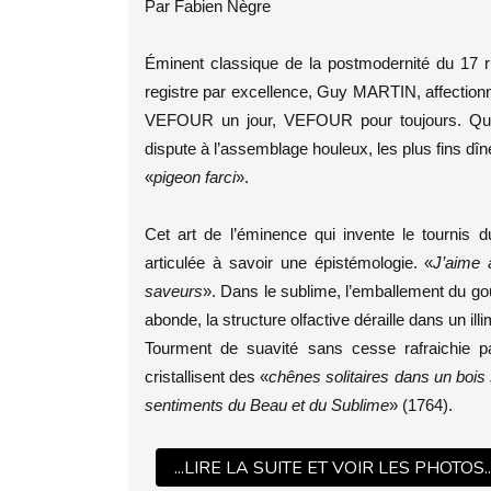
Par Fabien Nègre
Éminent classique de la postmodernité du 17 ru
registre par excellence, Guy MARTIN, affection
VEFOUR un jour, VEFOUR pour toujours. Quan
dispute à l’assemblage houleux, les plus fins dîn
«
pigeon farci
».
Cet art de l’éminence qui invente le tournis 
articulée à savoir une épistémologie. «
J’aime 
saveurs
». Dans le sublime, l’emballement du go
abonde, la structure olfactive déraille dans un illi
Tourment de suavité sans cesse rafraichie par
cristallisent des «
chênes solitaires dans un bois
sentiments du Beau et du Sublime
» (1764).
...LIRE LA SUITE ET VOIR LES PHOTOS..