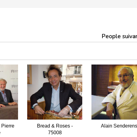
People suiva
 Pierre
Bread & Roses -
Alain Senderen
e
75008