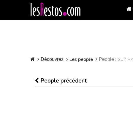
Les people
Découvrez
People :
GUY MA
People précédent