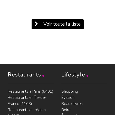
Voir toute la liste
Restaurants
Lifestyle
Restaurants à Paris (6401)
Shopping
Restaurants en Île-de-
Évasion
France (1103)
Beaux livres
Restaurants en région
Boire