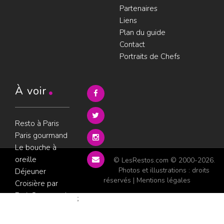
Partenaires
Liens
Plan du guide
Contact
Portraits de Chefs
À voir
Resto à Paris
Paris gourmand
Le bouche à
oreille
© LesRestos.com © 2000-2026.
Photos et illustrations : droits
Déjeuner
réservés |
Mentions légales
Croisière par
ParisGourmand
;
Politique de
confidentialité