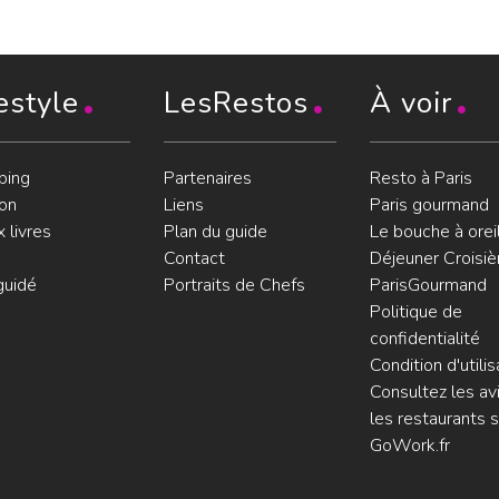
estyle
LesRestos
À voir
ping
Partenaires
Resto à Paris
on
Liens
Paris gourmand
 livres
Plan du guide
Le bouche à orei
Contact
Déjeuner Croisiè
guidé
Portraits de Chefs
ParisGourmand
Politique de
confidentialité
Condition d'utilis
Consultez les avi
les restaurants s
GoWork.fr