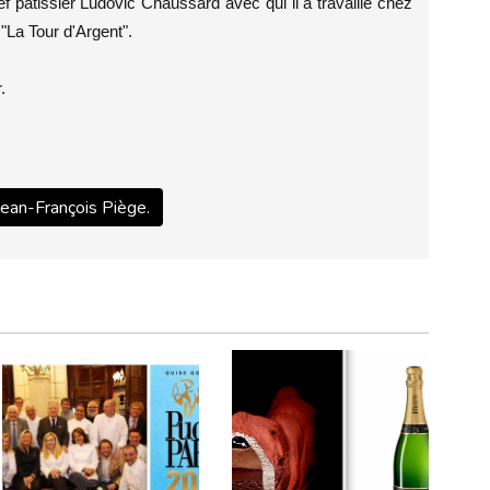
f pâtissier Ludovic Chaussard avec qui il a travaillé chez
"La Tour d'Argent".
.
 Jean-François Piège.