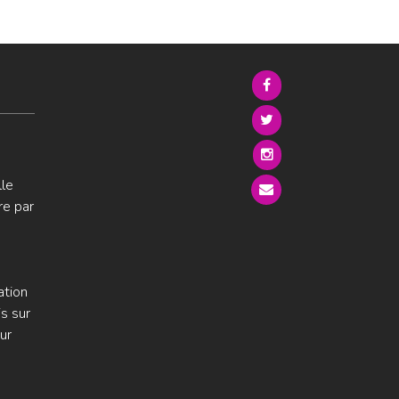
lle
re par
ation
s sur
ur