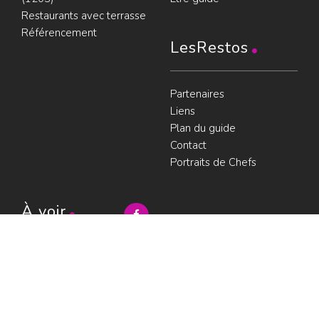
Restaurants avec terrasse
Référencement
LesRestos
Partenaires
Liens
Plan du guide
Contact
Portraits de Chefs
À voir
Resto à Paris
Paris gourmand
Le bouche à
oreille
© LesRestos.com © 2000-2026.