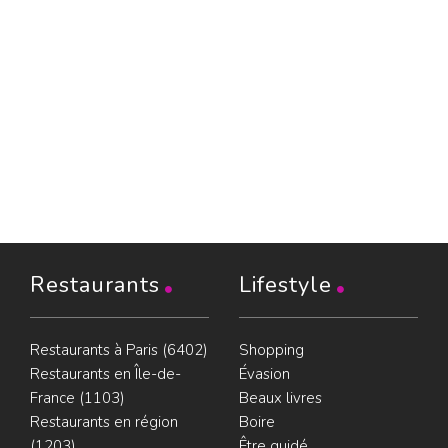
Restaurants
Lifestyle
Restaurants à Paris (6402)
Shopping
Restaurants en Île-de-
Évasion
France (1103)
Beaux livres
Restaurants en région
Boire
(1203)
Être guidé