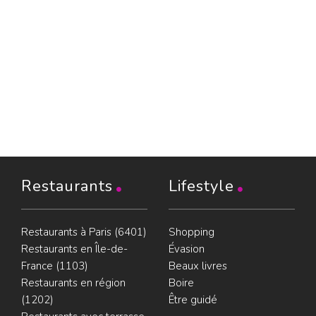
Restaurants
Lifestyle
Restaurants à Paris (6401)
Shopping
Restaurants en Île-de-
Évasion
France (1103)
Beaux livres
Restaurants en région
Boire
(1202)
Être guidé