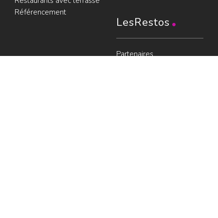
Restaurants avec terrasse
Référencement
LesRestos
Partenaires
Liens
Plan du guide
Contact
Portraits de Chefs
À voir
Resto à Paris
Paris gourmand
Le bouche à
oreille
© LesRestos.com © 2000-2026.
Photos et illustrations : droits
Déjeuner