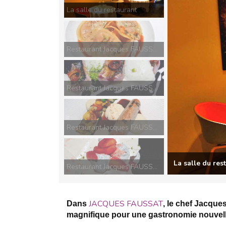
La salle du restaurant
Restaurant Jacques FAUSSAT, Ravioles et bouillon de légumes épicés
Restaurant Jacques FAUSSAT, Maquereau au chalumeau et sauce raifort
Restaurant Jacques FAUSSAT, Suprême de volaille, mousse gratin courgettes
Restaurant Jacques FAUSSAT, Pavlova fraise-poivron
JACQUES FAUSSAT
Dans
, le chef Jacqu
magnifique pour une gastronomie nouvell