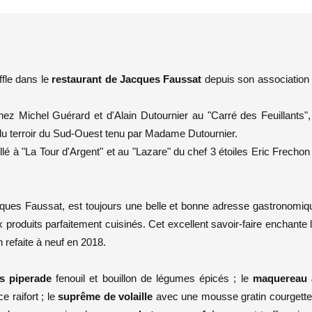
le dans le
restaurant de Jacques Faussat
depuis son association
hez Michel Guérard et d'Alain Dutournier au "Carré des Feuillants",
du terroir du Sud-Ouest tenu par Madame Dutournier.
llé à "La Tour d'Argent" et au "Lazare" du chef 3 étoiles Eric Frechon ;
ques Faussat, est toujours une belle et bonne adresse gastronomiq
produits parfaitement cuisinés. Cet excellent savoir-faire enchante 
 refaite à neuf en 2018.
es piperade
fenouil et bouillon de légumes épicés ; le
maquereau 
 raifort ; le
suprême de volaille
avec une mousse gratin courgette