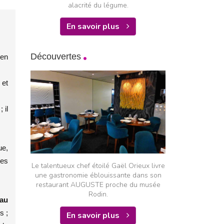
alacrité du légume.
En savoir plus
Découvertes
 en
 et
 il
ue,
les
Le talentueux chef étoilé Gaël Orieux livre
une gastronomie éblouissante dans son
restaurant AUGUSTE proche du musée
Rodin.
au
s ;
En savoir plus