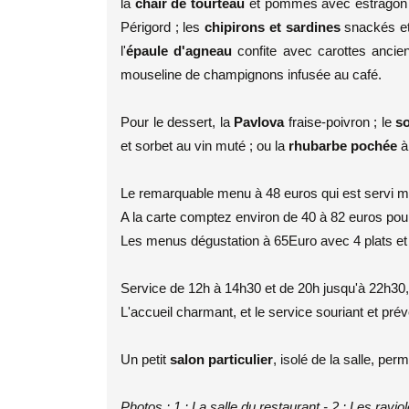
la
chair de tourteau
et pommes avec estragon 
Périgord ; les
chipirons et sardines
snackés et
l'
épaule d'agneau
confite avec carottes ancie
mouseline de champignons infusée au café.
Pour le dessert, la
Pavlova
fraise-poivron ; le
s
et sorbet au vin muté ; ou la
rhubarbe pochée
à
Le remarquable menu à 48 euros qui est servi midi
A la carte comptez environ de 40 à 82 euros pour
Les menus dégustation à 65Euro avec 4 plats et 
Service de 12h à 14h30 et de 20h jusqu'à 22h30
L'accueil charmant, et le service souriant et préve
Un petit
salon particulier
, isolé de la salle, pe
Photos : 1 : La salle du restaurant - 2 : Les rav