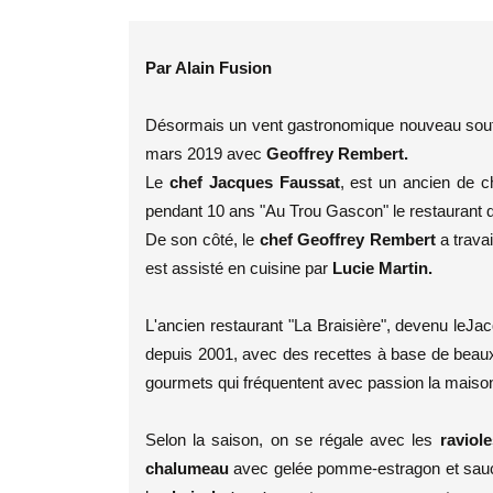
Par Alain Fusion
Désormais un vent gastronomique nouveau souff
mars 2019 avec
Geoffrey Rembert.
Le
chef Jacques Faussat
, est un ancien de c
pendant 10 ans "Au Trou Gascon" le restaurant 
De son côté, le
chef Geoffrey Rembert
a travai
est assisté en cuisine par
Lucie Martin.
L'ancien restaurant "La Braisière", devenu le
Jac
depuis 2001, avec des recettes à base de beaux 
gourmets qui fréquentent avec passion la maison
Selon la saison, on se régale avec les
raviol
chalumeau
avec gelée pomme-estragon et sauce