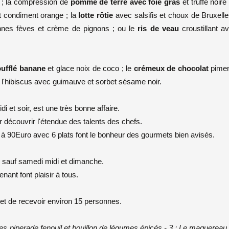
; la compression de
pomme de terre avec foie gras
et truffe noire
 condiment orange ; la
lotte rôtie
avec salsifis et choux de Bruxelle
nnes fèves et crème de pignons ; ou le
ris de veau
croustillant a
oufflé banane
et glace noix de coco ; le
crémeux de chocolat
pimen
 l'hibiscus avec guimauve et sorbet sésame noir.
 et soir, est une très bonne affaire.
 découvrir l'étendue des talents des chefs.
à 90Euro avec 6 plats font le bonheur des gourmets bien avisés.
, sauf samedi midi et dimanche.
nant font plaisir à tous.
rmet de recevoir environ 15 personnes.
ioles piperade fenouil et bouillon de légumes épicés - 3 : Le maquereau