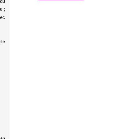
 du
s ;
vec
té
 au